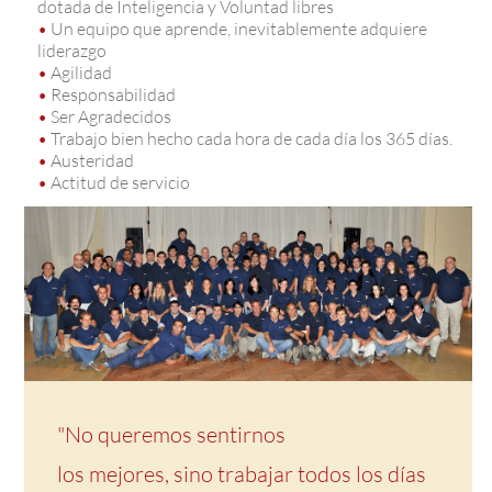
dotada de Inteligencia y Voluntad libres
•
Un equipo que aprende, inevitablemente adquiere
liderazgo
•
Agilidad
•
Responsabilidad
•
Ser Agradecidos
•
Trabajo bien hecho cada hora de cada día los 365 días.
•
Austeridad
•
Actitud de servicio
"No queremos sentirnos
los mejores, sino trabajar todos los días