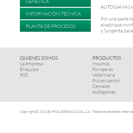
GENÉTICA
AUTOGAMAS se fu
INFORMACIÓN TÉCNICA
Por una parte l
aliado que invi
PLANTA DE PROCESOS
y Syngenta para
QUIENES SOMOS
PRODUCTOS
La empresa
Insumos
El equipo
Forrajeras
RSE
Veterinaria
Pulverización
Cereales
Autógamas
Copyright © 2013 ENRIQUE BAYA CASAL S.A. - Todos los derechos reserva